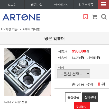
로그인
회원가입
마이페이지
최근본상품
RV차량 리폼
4세대 카니발
냉온 컵홀더
990,000
상품가
원
배송비
(조건)
지역별
색상
0
원
총 상품 금액
관심상품
장바구니
4세대 카니발 전용
구매하기