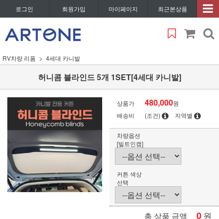
로그인
회원가입
마이페이지
최근본상품
RV차량 리폼
4세대 카니발
허니콤 블라인드 5개 1SET[4세대 카니발]
480,000
상품가
원
배송비
(조건)
지역별
차량옵션
[빌트인캠]
커튼 색상
선택
0
원
총 상품 금액