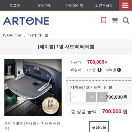
로그인
회원가입
마이페이지
최근본상품
RV차량 리폼
4세대 카니발
[테이블] 1열 시트백 테이블
700,000
상품가
원
배송비
(조건)
지역별
[테이블] 1열 시트백 테이블
700,000
원
+1
-1
700,000
원
총 상품 금액
장착비 포함 (본사 또는 지사 방문 장
관심상품
착)