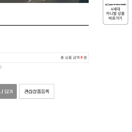
총 상품 금액
0
원
진