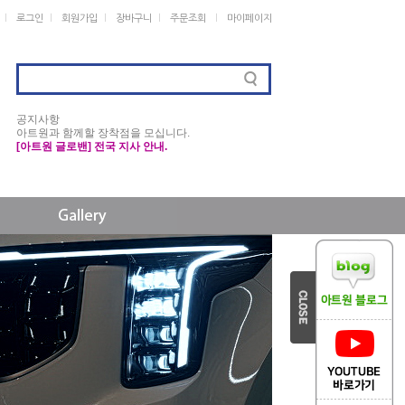
ㅣ
ㅣ
ㅣ
ㅣ
ㅣ
로그인
회원가입
장바구니
주문조회
마이페이지
공지사항
아트원과 함께할 장착점을 모십니다.
[아트원 글로밴] 전국 지사 안내.