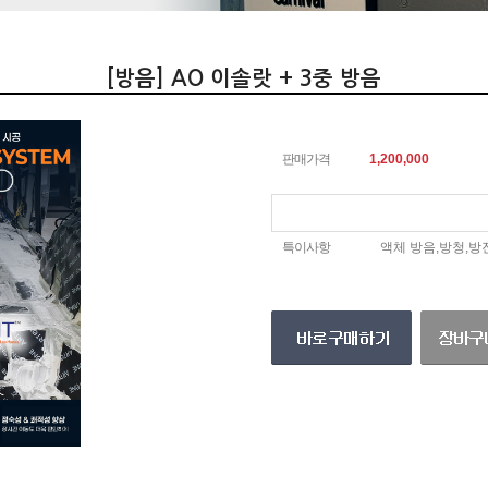
[방음] AO 이솔랏 + 3중 방음
판매가격
1,200,000
특이사항
액체 방음,방청,방