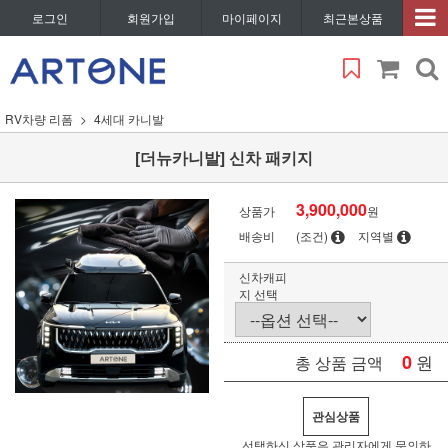
로그인
회원가입
마이페이지
최근본상품
RV차량 리폼
4세대 카니발
[더뉴카니발] 신차 패키지
3,900,000
상품가
원
배송비
(조건)
지역별
신차캐피
지 선택
0
원
총 상품 금액
관심상품
선택하신 상품은 관리자에게 문의하