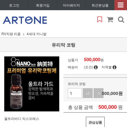
로그인
회원가입
마이페이지
최근본상품
RV차량 리폼
4세대 카니발
유리막 코팅
500,000
상품가
원
배송비
(조건)
지역별
유리막 코팅
500,000
원
+1
-1
500,000
원
총 상품 금액
울트라바디 익스프레스
관심상품