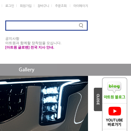
ㅣ
ㅣ
ㅣ
ㅣ
ㅣ
로그인
회원가입
장바구니
주문조회
마이페이지
공지사항
아트원과 함께할 장착점을 모십니다.
[아트원 글로밴] 전국 지사 안내.