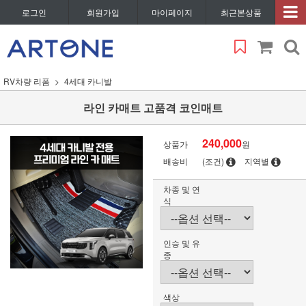
로그인
회원가입
마이페이지
최근본상품
RV차량 리폼
4세대 카니발
라인 카매트 고품격 코인매트
240,000
상품가
원
배송비
(조건)
지역별
차종 및 연
식
인승 및 유
종
색상