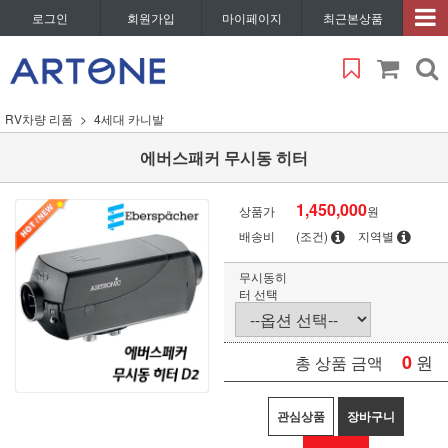
로그인
회원가입
마이페이지
최근본상품
RV차량 리폼
4세대 카니발
에버스패커 무시동 히터
1,450,000
상품가
원
배송비
(조건)
지역별
무시동히
터 선택
0
원
총 상품 금액
관심상품
장바구니