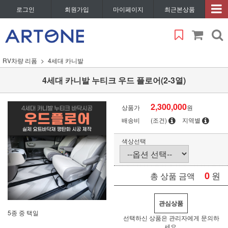
로그인
회원가입
마이페이지
최근본상품
RV차량 리폼
4세대 카니발
4세대 카니발 누티크 우드 플로어(2-3열)
2,300,000
상품가
원
배송비
(조건)
지역별
색상선택
0
원
총 상품 금액
관심상품
5종 중 택일
선택하신 상품은 관리자에게 문의하
세요.