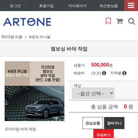
로그인
회원가입
마이페이지
최근본상품
RV차량 리폼
4세대 카니발
엠보싱 바닥 작업
500,000
상품가
원
배송비
(조건)
지역별
색상
0
원
총 상품 금액
관심상품
장바구니
프리미엄 바작 작업
구매하기