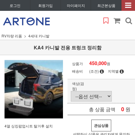
로그인
회원가입
마이페이지
최근본상품
RV차량 리폼
4세대 카니발
KA4 카니발 전용 트렁크 정리함
450,000
상품가
원
배송비
(조건)
지역별
색상(검
정)
0
원
총 상품 금액
관심상품
4열 싱킹팝업시트 탈거후 설치
선택하신 상품은 관리자에게 문의하