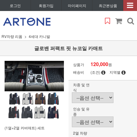
로그인
회원가입
마이페이지
최근본상품
RV차량 리폼
4세대 카니발
글로밴 퍼팩트 핏 뉴코일 카매트
120,000
상품가
원
배송비
(조건)
지역별
차종 및 연
식
인승 및 유
종
(1열+2열 커버매트) 세트
2열 차량