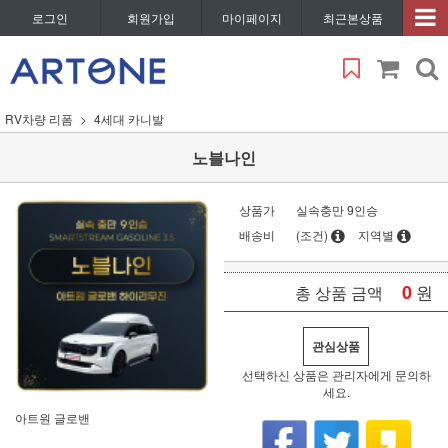
로그인
회원가입
마이페이지
최근본상품
RV차량 리폼
4세대 카니발
노블나인
상품가
실속충만 9인승
배송비
(조건)
지역별
0
원
총 상품 금액
관심상품
선택하신 상품은 관리자에게 문의하
세요.
아트원 글로밴