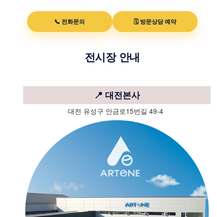
📞 전화문의
🗓 방문상담 예약
전시장 안내
📍 대전본사
대전 유성구 안금로15번길 49-4