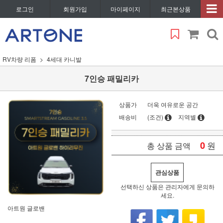
로그인
회원가입
마이페이지
최근본상품
RV차량 리폼
4세대 카니발
7인승 패밀리카
상품가
더욱 여유로운 공간
배송비
(조건)
지역별
0
원
총 상품 금액
관심상품
선택하신 상품은 관리자에게 문의하
세요.
아트원 글로밴