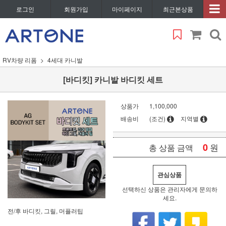
로그인
회원가입
마이페이지
최근본상품
RV차량 리폼
4세대 카니발
[바디킷] 카니발 바디킷 세트
상품가
1,100,000
배송비
(조건)
지역별
0
원
총 상품 금액
관심상품
선택하신 상품은 관리자에게 문의하
세요.
전/후 바디킷, 그릴, 머플러팁