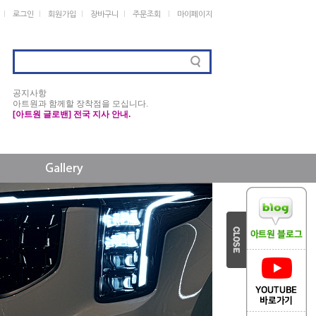
ㅣ
ㅣ
ㅣ
ㅣ
ㅣ
로그인
회원가입
장바구니
주문조회
마이페이지
공지사항
아트원과 함께할 장착점을 모십니다.
[아트원 글로밴] 전국 지사 안내.