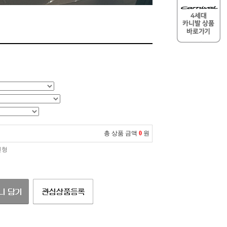
총 상품 금액
0
원
인형