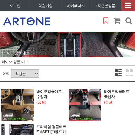
로그인
회원가입
마이페이지
최근본상품
바이오 정글 매트
정렬
바이오정글매트_
바이오정글매트_
수입차
국산차
(품절)
(품절)
프리미엄 정글매트
FullSET [그랜드카