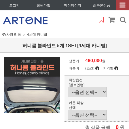
로그인
회원가입
마이페이지
최근본상품
RV차량 리폼
4세대 카니발
허니콤 블라인드 5개 1SET[4세대 카니발]
480,000
상품가
원
배송비
(조건)
지역별
차량옵션
[빌트인캠]
커튼 색상
선택
0
원
총 상품 금액