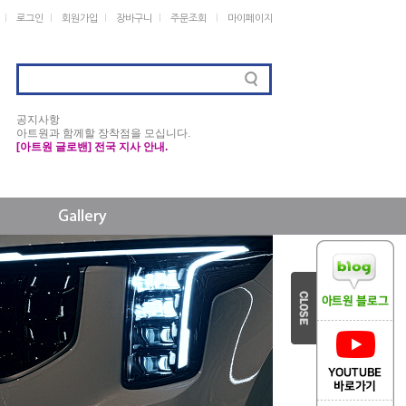
ㅣ
ㅣ
ㅣ
ㅣ
ㅣ
로그인
회원가입
장바구니
주문조회
마이페이지
공지사항
아트원과 함께할 장착점을 모십니다.
[아트원 글로밴] 전국 지사 안내.