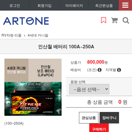
로그인
회원가입
마이페이지
최근본상품
RV차량 리폼
4세대 카니발
인산철 배터리 100A~250A
800,000
상품가
원
배송비
(조건)
지역별
용량 선택
0
원
총 상품 금액
관심상품
장바구니
(100~250A)
구매하기