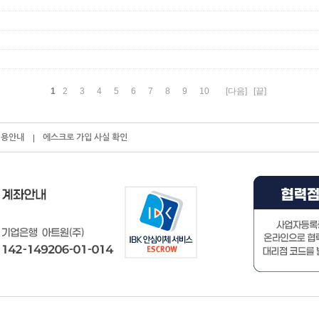
1
2
3
4
5
6
7
8
9
10
[다음]
[끝]
이용안내
에스크로 가입 사실 확인