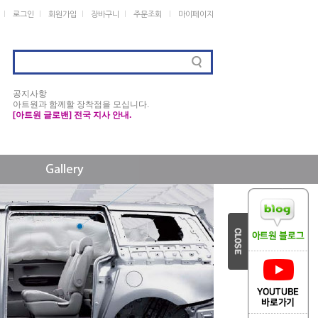
ㅣ
ㅣ
ㅣ
ㅣ
ㅣ
로그인
회원가입
장바구니
주문조회
마이페이지
공지사항
아트원과 함께할 장착점을 모십니다.
[아트원 글로밴] 전국 지사 안내.