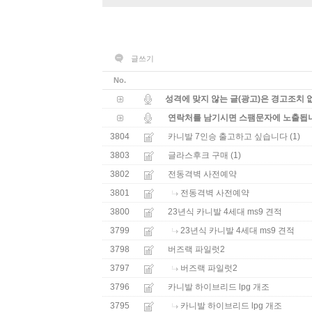
글쓰기
No.
성격에 맞지 않는 글(광고)은 경고조치 
연락처를 남기시면 스팸문자에 노출됩니다
3804
(1)
카니발 7인승 출고하고 싶습니다
3803
(1)
글라스후크 구매
3802
전동격벽 사전예약
3801
전동격벽 사전예약
3800
23년식 카니발 4세대 ms9 견적
3799
23년식 카니발 4세대 ms9 견적
3798
버즈랙 파일럿2
3797
버즈랙 파일럿2
3796
카니발 하이브리드 lpg 개조
3795
카니발 하이브리드 lpg 개조