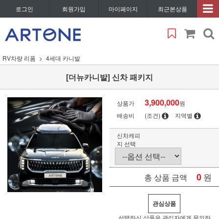
로그인
회원가입
마이페이지
최근본상품
RV차량 리폼
4세대 카니발
[더뉴카니발] 신차 패키지
3,900,000
상품가
원
배송비
(조건)
지역별
신차캐피
지 선택
0
원
총 상품 금액
관심상품
선택하신 상품은 관리자에게 문의하